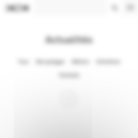
Panneau de gestion des cookies
Actualités
Tous
Décryptages
Métiers
Entretiens
Portraits