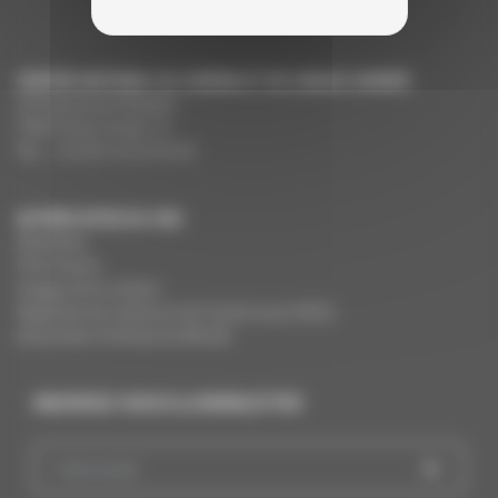
CENTRE NATIONAL DU CINÉMA ET DE L’IMAGE ANIMÉE
291 Boulevard Raspail
75675 Paris Cedex 14
Tél. : +33 (0)1 44 34 34 40
AUTRES SITES DU CNC
MesAides
Film France
Images de la culture
Registres du cinéma et de l’audiovisuel (RCA)
Demandes Cinémas du Monde
INSCRIVEZ-VOUS À LA NEWSLETTER