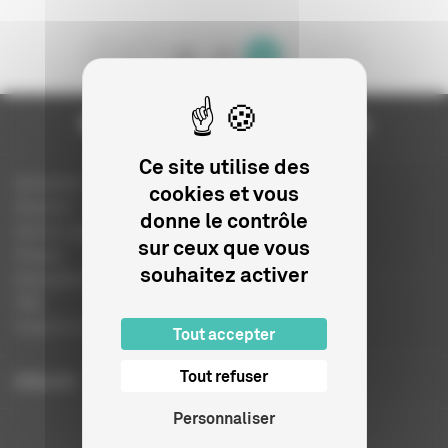
46
47
48
Ce site utilise des
Actualités
cookies et vous
Dossiers
donne le contrôle
Autres organismes
sur ceux que vous
Presse
souhaitez activer
Education à l'image
FAQ
Charte et logo
Tout accepter
Tout refuser
ENGLISH
Personnaliser