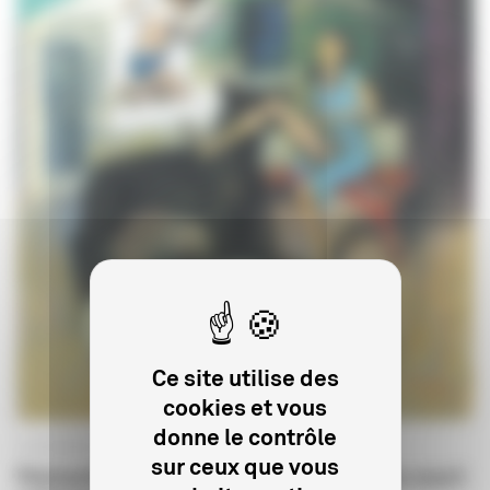
Ce site utilise des
cookies et vous
donne le contrôle
15 FÉVRIER 2016
sur ceux que vous
Palmarès 38e Festival international du court