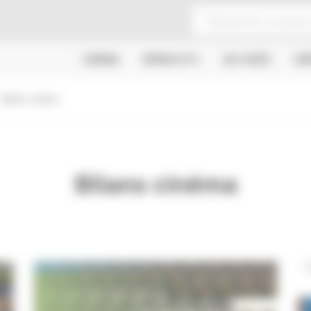
CINÉMA
SÉRIES & TV
JEU VIDÉO
CR
Bilans cinéma
Bilans cinéma