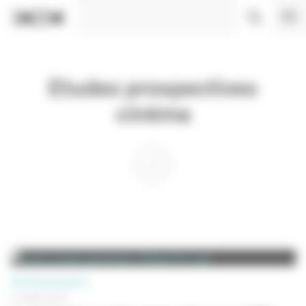
Panneau de gestion des cookies
Etudes prospectives
cinéma
PROFESSIONNELS
01 MARS 2002