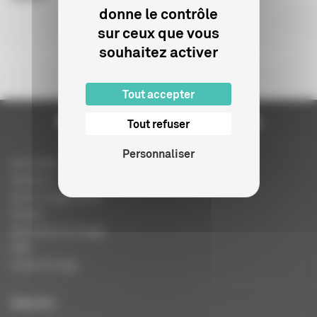
donne le contrôle
sur ceux que vous
souhaitez activer
17
18
19
Tout accepter
Tout refuser
Personnaliser
Actualités
Dossiers
Autres organismes
Presse
Education à l'image
FAQ
Charte et logo
ENGLISH