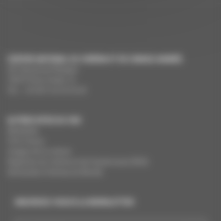
CENTRE NATIONAL DU CINÉMA ET DE L’IMAGE ANIMÉE
291 Boulevard Raspail
75675 Paris Cedex 14
Tél. : +33 (0)1 44 34 34 40
AUTRES SITES DU CNC
MesAides
Film France
Images de la culture
Registres du cinéma et de l’audiovisuel (RCA)
Demandes Cinémas du Monde
INSCRIVEZ-VOUS À LA NEWSLETTER