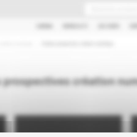
CINÉMA
SÉRIES & TV
JEU VIDÉO
CR
création numérique
Etudes prospectives création numérique
 prospectives création nu