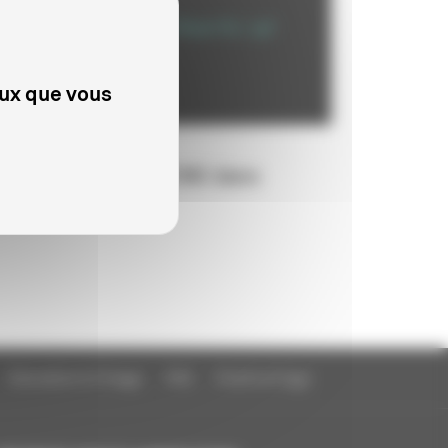
eux que vous
 JUIN 2006
es interventions du CNC dans
animation
Education à l'image
FAQ
Charte et logo