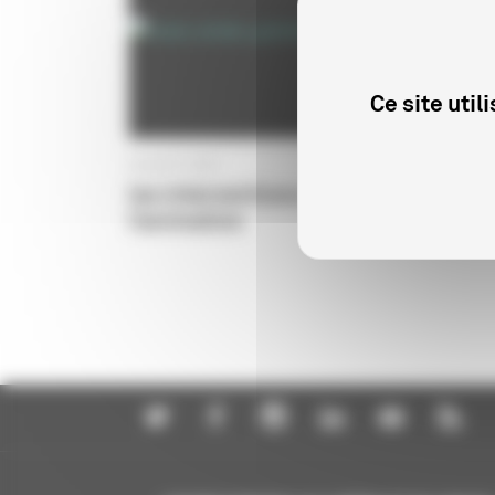
Ce site uti
08 AOÛT 2007
les interventions du CNC dans
l’animation