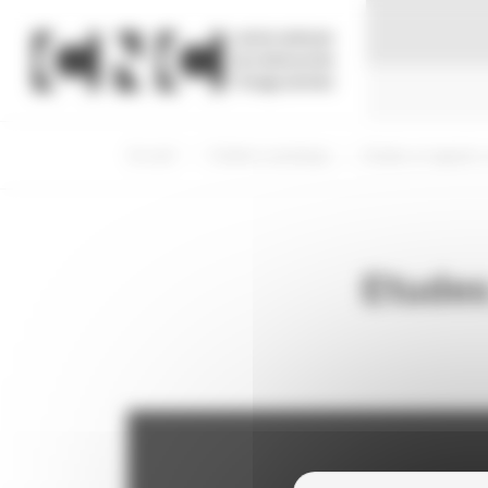
Panneau de gestion des cookies
Accueil
Création numérique
Etudes et rapports 
Etudes