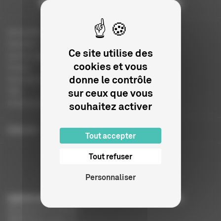
Actualités
Dossiers
Ce site utilise des
Autres organismes
cookies et vous
Presse
donne le contrôle
Education à l'image
sur ceux que vous
FAQ
Charte et logo
souhaitez activer
ENGLISH
Tout accepter
Tout refuser
Personnaliser
CENTRE NATIONAL DU CINÉMA ET DE L’IMAGE ANIMÉE
291 Boulevard Raspail
75675 Paris Cedex 14