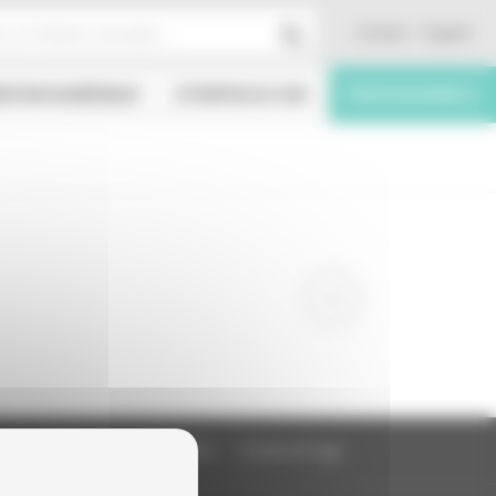
Contact
English
ÉATION NUMÉRIQUE
À PROPOS DU CNC
PROFESSIONNELS
Education à l'image
FAQ
Charte et logo