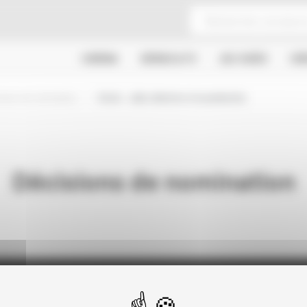
CINÉMA
SÉRIES & TV
JEU VIDÉO
CR
sions de nomination
fiction : aide sélective à la production
Décisions de nomination
Actualités
Dossiers
Autres organismes
Presse