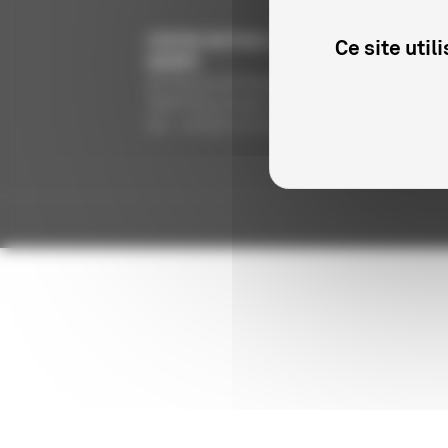
CENTRE NATIONAL DU CINÉMA ET DE L’IMAGE
Ce site uti
ANIMÉE
291 Boulevard Raspail
75675 Paris Cedex 14
Tél. : +33 (0)1 44 34 34 40