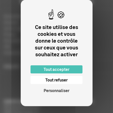
Actualités
Dossiers
Ce site utilise des
Autres organismes
cookies et vous
Presse
donne le contrôle
Education à l'image
sur ceux que vous
FAQ
Charte et logo
souhaitez activer
ENGLISH
Tout accepter
Tout refuser
Personnaliser
CENTRE NATIONAL DU CINÉMA ET DE L’IMAGE ANIMÉE
291 Boulevard Raspail
75675 Paris Cedex 14