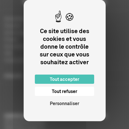
Actualités
Dossiers
Ce site utilise des
Autres organismes
cookies et vous
Presse
donne le contrôle
Education à l'image
sur ceux que vous
FAQ
Charte et logo
souhaitez activer
ENGLISH
Tout accepter
Tout refuser
Personnaliser
CENTRE NATIONAL DU CINÉMA ET DE L’IMAGE ANIMÉE
291 Boulevard Raspail
75675 Paris Cedex 14