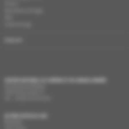
Presse
Education à l'image
FAQ
Charte et logo
ENGLISH
CENTRE NATIONAL DU CINÉMA ET DE L’IMAGE ANIMÉE
291 Boulevard Raspail
75675 Paris Cedex 14
Tél. : +33 (0)1 44 34 34 40
AUTRES SITES DU CNC
MesAides
Film France