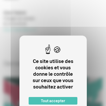
Anne Tudoret
Chargée de mission
01 44 34 35 26
Anne.Tudoret@cnc.fr
Ce site utilise des
Derniers articles sur le sujet
cookies et vous
donne le contrôle
sur ceux que vous
souhaitez activer
Tout accepter