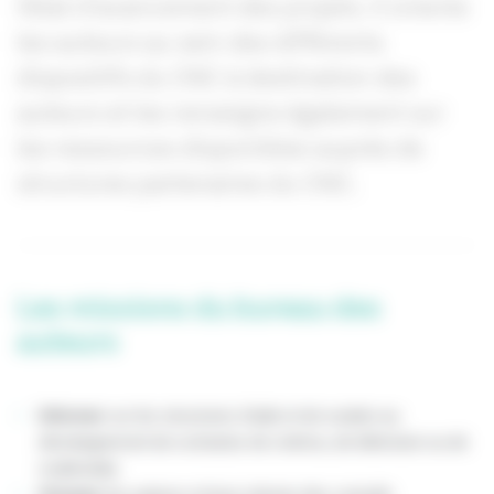
l’état d’avancement des projets. Il oriente
les auteurs au sein des différents
dispositifs du CNC à destination des
auteurs et les renseigne également sur
les ressources disponibles auprès de
structures partenaires du CNC.
Les missions du bureau des
auteurs
Informer
sur les structures d'aide et de soutien au
développement de scénarios de cinéma, de télévision ou de
multimédia