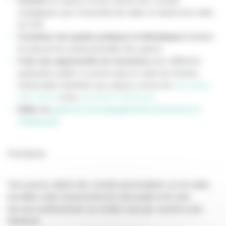
Orienter
les auteurs et leurs donner des conseils
stratégiques pour l'ensemble des aides et notamment celles
du CNC
Constituer des guides pratiques et thématiques
facilitant
les démarches professionnelles des auteurs
Créer des opportunités de rencontres
avec différents
partenaires publics ou privés dans le cadre de réunions
d'information destinées aux auteurs comme les
rencontres
CNC-SACD
et les
rencontres CNC/Scam
Editer un
guide de l’accompagnement (structures et
résidences)
Contacts
Vous pouvez obtenir des conseils personnalisés sur les aides
possibles selon l'avancement de votre projet et de votre
parcours professionnel, sur rendez-vous par courriel ou par
téléphone.