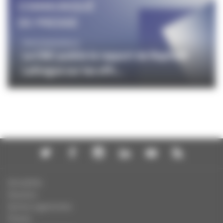
PROFESSIONNELS
Le CNC publie le rapport de Raphaël
Laforgue sur les offr...
Actualités
Dossiers
Autres organismes
Presse