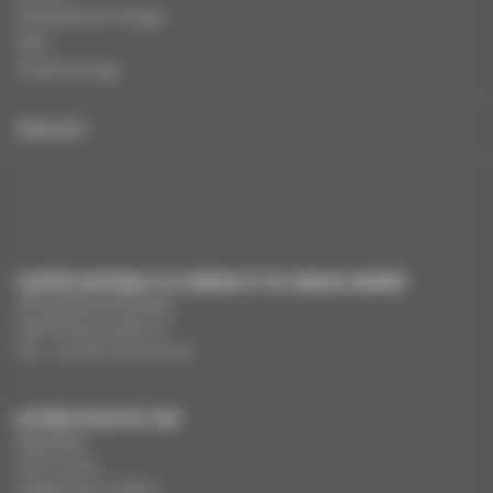
Education à l'image
FAQ
Charte et logo
ENGLISH
CENTRE NATIONAL DU CINÉMA ET DE L’IMAGE ANIMÉE
291 Boulevard Raspail
75675 Paris Cedex 14
Tél. : +33 (0)1 44 34 34 40
AUTRES SITES DU CNC
MesAides
Film France
Images de la culture