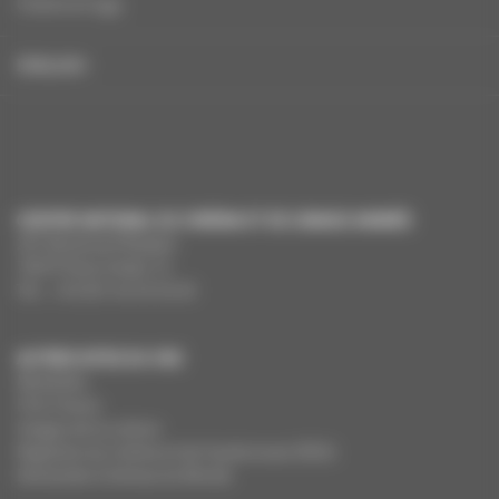
Charte et logo
ENGLISH
CENTRE NATIONAL DU CINÉMA ET DE L’IMAGE ANIMÉE
291 Boulevard Raspail
75675 Paris Cedex 14
Tél. : +33 (0)1 44 34 34 40
AUTRES SITES DU CNC
MesAides
Film France
Images de la culture
Registres du cinéma et de l’audiovisuel (RCA)
Demandes Cinémas du Monde