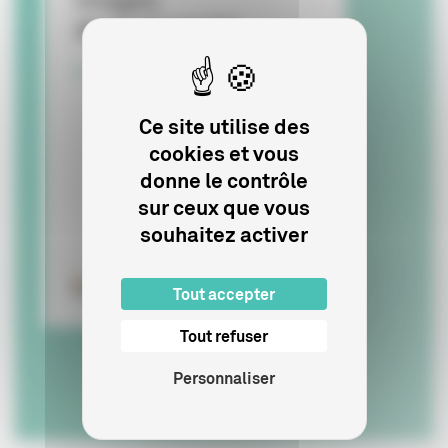
Ce site utilise des
cookies et vous
donne le contrôle
sur ceux que vous
souhaitez activer
Tout accepter
Tout refuser
Personnaliser