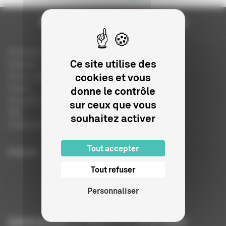
Actualités
Ce site utilise des
Dossiers
cookies et vous
Autres organismes
Presse
donne le contrôle
Education à l'image
sur ceux que vous
FAQ
souhaitez activer
Charte et logo
Tout accepter
ENGLISH
Tout refuser
Personnaliser
CENTRE NATIONAL DU CINÉMA ET DE L’IMAGE ANIMÉE