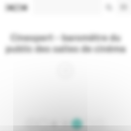
Panneau de gestion des cookies
Cinexpert - baromètre du
public des salles de cinéma
0
1
2