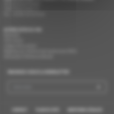
291 Boulevard Raspail
75675 Paris Cedex 14
Tél. : +33 (0)1 44 34 34 40
AUTRES SITES DU CNC
MesAides
Film France
Images de la culture
Registres du cinéma et de l’audiovisuel (RCA)
Demandes Cinémas du Monde
INSCRIVEZ-VOUS À LA NEWSLETTER
CONTACT
PLAN DU SITE
MENTIONS LÉGALES