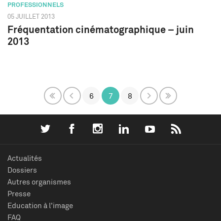
PROFESSIONNELS
05 JUILLET 2013
Fréquentation cinématographique – juin
2013
6
7
8
Actualités
Dossiers
Autres organismes
Presse
Education à l'image
FAQ