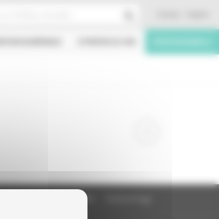
Contact
English
ÉATION NUMÉRIQUE
À PROPOS DU CNC
PROFESSIONNELS
Education à l'image
FAQ
Charte et logo