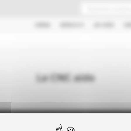
CINÉMA
SÉRIES & TV
JEU VIDÉO
CR
Le CNC aide
Actualités
Dossiers
Autres organismes
Presse