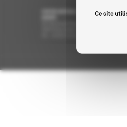
CENTRE NATIONAL DU CINÉMA ET DE L’IMAGE
Ce site uti
ANIMÉE
291 Boulevard Raspail
75675 Paris Cedex 14
Tél. : +33 (0)1 44 34 34 40