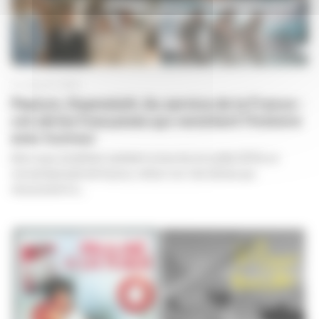
31 JUILLET 2018
Peplum, Kaamelott, Au service de la France :
ces séries françaises qui revisitent l’histoire
avec humour
Alors que Jonathan Lambert a tourné, en juillet 2018, un
nouvel épisode de
, retour sur ces séries qui
Peplum
réussissent à...