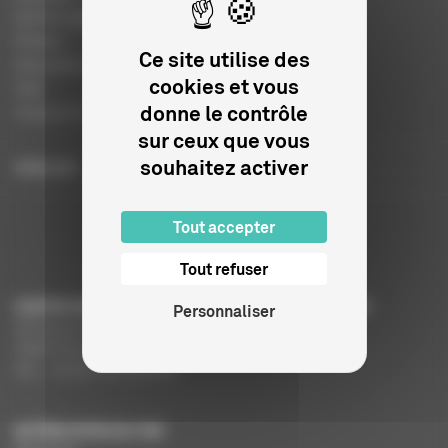
Autres organismes
Presse
Ce site utilise des
Education à l'image
cookies et vous
FAQ
donne le contrôle
Charte et logo
sur ceux que vous
souhaitez activer
ENGLISH
Tout accepter
Tout refuser
CENTRE NATIONAL DU CINÉMA ET DE L’IMAGE ANIMÉE
Personnaliser
291 Boulevard Raspail
75675 Paris Cedex 14
Tél. : +33 (0)1 44 34 34 40
AUTRES SITES DU CNC