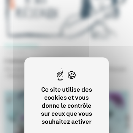
PROFESSIONNELS
14 MAI 2021
L'amour a ses réseaux
Série de fiction, écrite par Renée Greusard et Cécile Rousset
/ aide au développement
Ce site utilise des
cookies et vous
donne le contrôle
sur ceux que vous
souhaitez activer