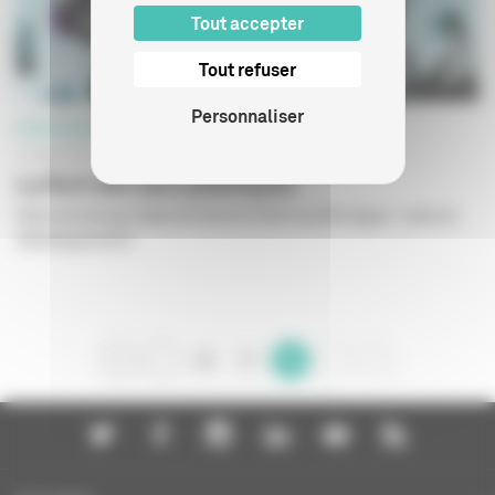
Tout accepter
Tout refuser
Personnaliser
PROFESSIONNELS
14 MAI 2021
La Nuit des sacs plastiques
Série écrite par Gabriel Harel et Patricia Mortagne / aide au
développement
0
1
2