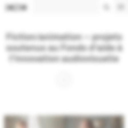
Panneau de gestion des cookies
Fiction/animation – projets
soutenus au Fonds d'aide à
l'innovation audiovisuelle