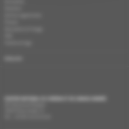
Actualités
Dossiers
Autres organismes
Presse
Education à l'image
FAQ
Charte et logo
ENGLISH
CENTRE NATIONAL DU CINÉMA ET DE L’IMAGE ANIMÉE
291 Boulevard Raspail
75675 Paris Cedex 14
Tél. : +33 (0)1 44 34 34 40