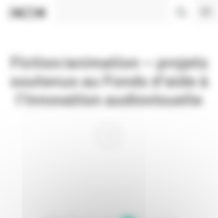
Panneau de gestion des cookies
Fiction/animation – projets
soutenus au Fonds d'aide à
l'innovation audiovisuelle