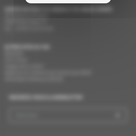
CENTRE NATIONAL DU CINÉMA ET DE L’IMAGE ANIMÉE
291 Boulevard Raspail
75675 Paris Cedex 14
Tél. : +33 (0)1 44 34 34 40
AUTRES SITES DU CNC
MesAides
Film France
Images de la culture
Registres du cinéma et de l’audiovisuel (RCA)
Demandes Cinémas du Monde
INSCRIVEZ-VOUS À LA NEWSLETTER