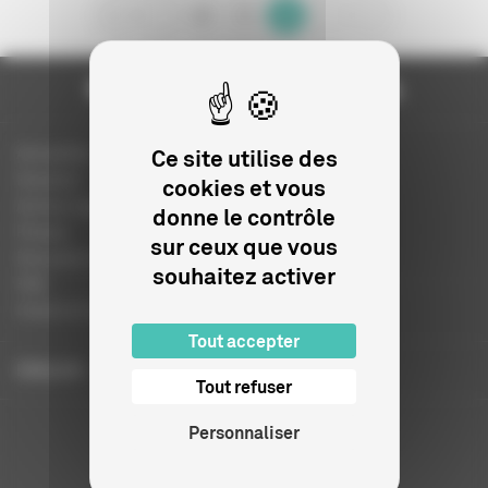
0
1
2
Actualités
Ce site utilise des
Dossiers
cookies et vous
Autres organismes
donne le contrôle
Presse
sur ceux que vous
Education à l'image
souhaitez activer
FAQ
Charte et logo
Tout accepter
ENGLISH
Tout refuser
Personnaliser