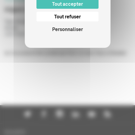
Tout accepter
Adgwa-Ata
Tout refuser
Type de publication
:
Scénario
Année
:
Personnaliser
24/07/2026
de Zsuzsanna Kreif, produit par Avec ou sans Vous et Boddah
Actualités