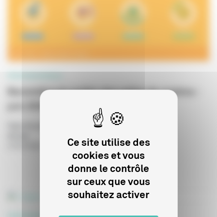
PROFESSIONNELS
Baromètre du public des salles de cinéma -
juin 2026
Type de publication
:
Statistiques
Année
:
Ce site utilise des
27/07/2026
cookies et vous
donne le contrôle
sur ceux que vous
souhaitez activer
PROFESSIONNELS