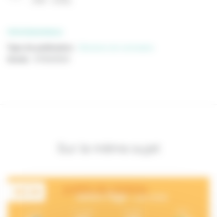
(
PDF
53 Ko
)
PROFESSIONNELS
Type de publication
:
Décisions de nomination
Année
:
07/02/2019
Sur le même sujet