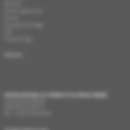
Dossiers
Autres organismes
Presse
Education à l'image
FAQ
Charte et logo
ENGLISH
CENTRE NATIONAL DU CINÉMA ET DE L’IMAGE ANIMÉE
291 Boulevard Raspail
75675 Paris Cedex 14
Tél. : +33 (0)1 44 34 34 40