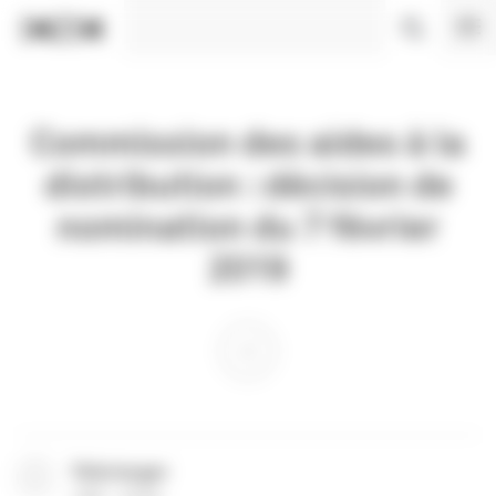
Panneau de gestion des cookies
Commission des aides à la
distribution : décision de
nomination du 7 février
2019
Télécharger