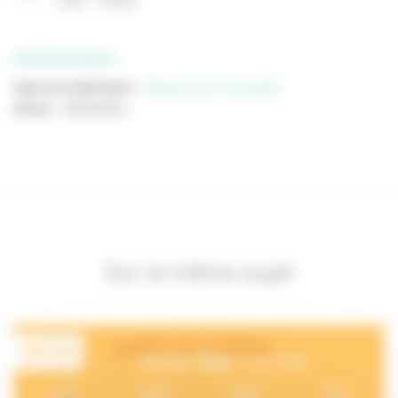
(
PDF
103 Ko
)
PROFESSIONNELS
Type de publication
:
Décisions de nomination
Année
:
04/02/2021
Sur le même sujet