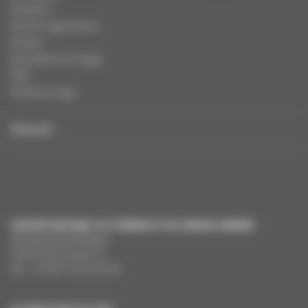
Dossiers
Autres organismes
Presse
Education à l'image
FAQ
Charte et logo
ENGLISH
CENTRE NATIONAL DU CINÉMA ET DE L’IMAGE ANIMÉE
291 Boulevard Raspail
75675 Paris Cedex 14
Tél. : +33 (0)1 44 34 34 40