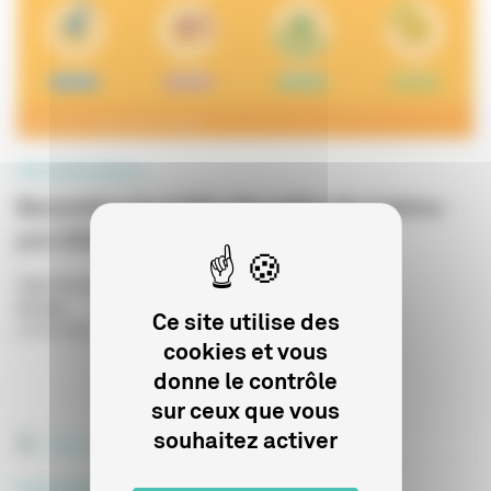
PROFESSIONNELS
Baromètre du public des salles de cinéma -
juin 2026
Type de publication
:
Statistiques
Année
:
Ce site utilise des
27/07/2026
cookies et vous
donne le contrôle
sur ceux que vous
souhaitez activer
PROFESSIONNELS