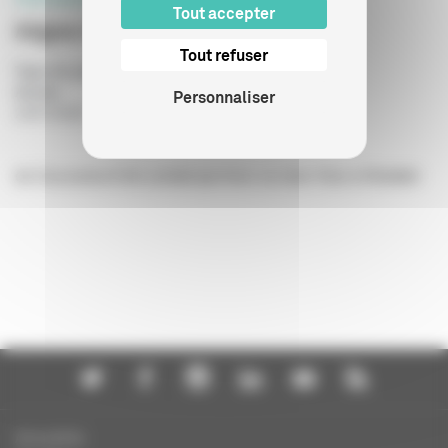
Tout accepter
Adgwa-Ata
Tout refuser
Type de publication
:
Scénario
Année
:
Personnaliser
24/07/2026
de Zsuzsanna Kreif, produit par Avec ou sans Vous et Boddah
Actualités