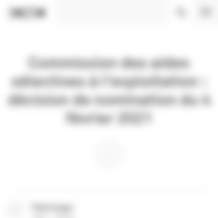
Panneau de gestion des cookies
Commission des aides
sélectives à l'exploitation :
décision de nomination du 4
février 2021
Télécharger