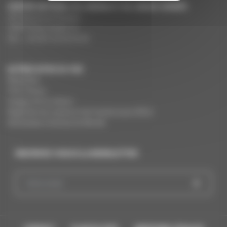
CENTRE NATIONAL DU CINÉMA ET DE L’IMAGE ANIMÉE
291 Boulevard Raspail
75675 Paris Cedex 14
Tél. : +33 (0)1 44 34 34 40
AUTRES SITES DU CNC
MesAides
Film France
Images de la culture
Registres du cinéma et de l’audiovisuel (RCA)
Demandes Cinémas du Monde
INSCRIVEZ-VOUS À LA NEWSLETTER