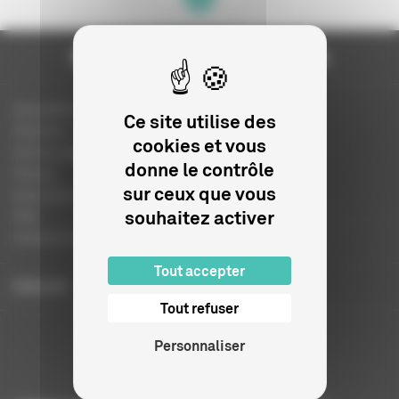
Actualités
Ce site utilise des
Dossiers
cookies et vous
Autres organismes
donne le contrôle
Presse
sur ceux que vous
Education à l'image
souhaitez activer
FAQ
Charte et logo
Tout accepter
ENGLISH
Tout refuser
Personnaliser