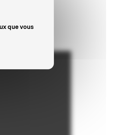
eux que vous