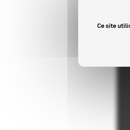
Ce site uti
Les