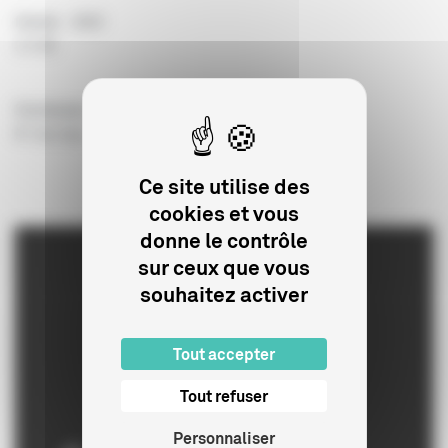
Irlande - 2022
1 h 35
Distribution : ASC distribution
N° de visa : 159380
Ce site utilise des
cookies et vous
donne le contrôle
sur ceux que vous
souhaitez activer
Tout accepter
Tout refuser
Personnaliser