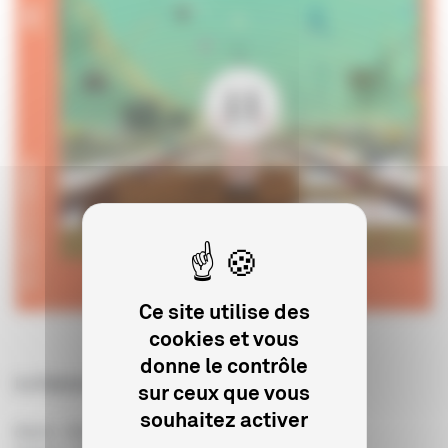
Ce site utilise des
cookies et vous
donne le contrôle
Le Garçon et le Monde
d'Alê Abreu
sur ceux que vous
souhaitez activer
Brésil - 2013