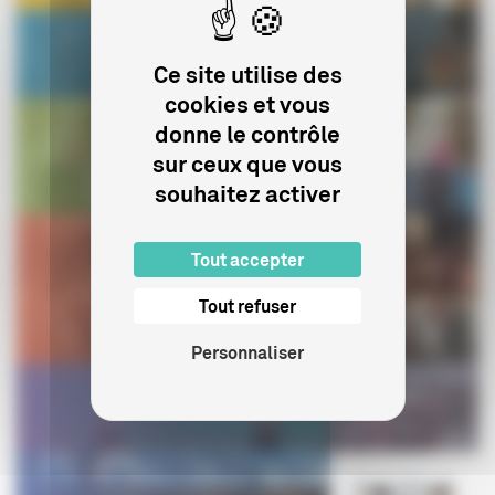
Ce site utilise des
cookies et vous
donne le contrôle
sur ceux que vous
souhaitez activer
Tout accepter
Tout refuser
Personnaliser