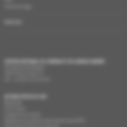
Charte et logo
ENGLISH
CENTRE NATIONAL DU CINÉMA ET DE L’IMAGE ANIMÉE
291 Boulevard Raspail
75675 Paris Cedex 14
Tél. : +33 (0)1 44 34 34 40
AUTRES SITES DU CNC
MesAides
Film France
Images de la culture
Registres du cinéma et de l’audiovisuel (RCA)
Demandes Cinémas du Monde