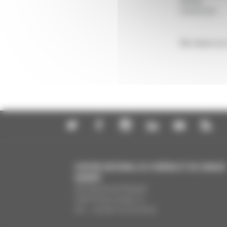
Année
:
04/08/2026
Ma classe au 
CENTRE NATIONAL DU CINÉMA ET DE L’IMAGE
ANIMÉE
291 Boulevard Raspail
75675 Paris Cedex 14
Tél. : +33 (0)1 44 34 34 40