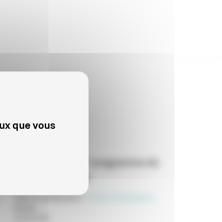
eux que vous
CINÉMA
"Cœurs perdus" programme de
courts métrages
Type de publication
:
Dossier pédagogique
Année
:
04/08/2026