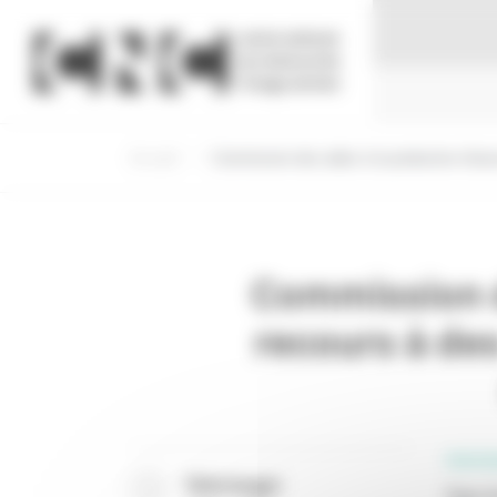
Panneau de gestion des cookies
Accueil
Commission des aides à la production d'oeuv
Commission d
recours à des
PROFE
Télécharger
Type d