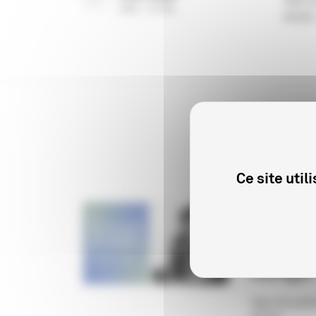
(
PDF
57 Ko
)
Année
Ce site uti
CINÉMA
"Alice Gu
cinéma" 
métrages
Type de publi