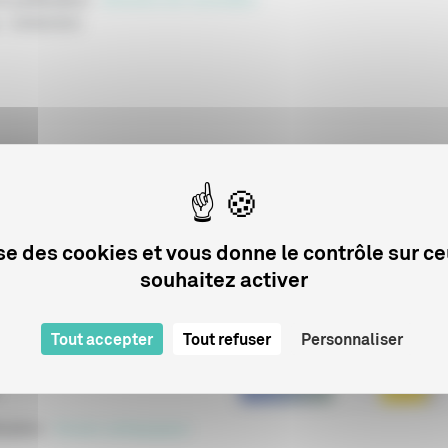
:
03/06/2022
Sur le même sujet
lise des cookies et vous donne le contrôle sur c
souhaitez activer
y, une pionnière du
Tout accepter
Tout refuser
Personnaliser
programme de courts
cation
:
Dossier pédagogique