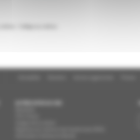
cinéma - Collège au cinéma
Actualités
Dossiers
Autres organismes
Presse
AUTRES SITES DU CNC
MesAides
Film France
Images de la culture
Registres du cinéma et de l’audiovisuel (RCA)
Demandes Cinémas du Monde