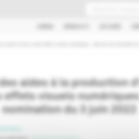
CINÉMA
SÉRIES & TV
JEU VIDÉO
CR
re ayant recours à des effets visuels numériques : décision de nomination du
es aides à la production d
 effets visuels numériques
nomination du 3 juin 2022
SSIONNELS
e publication
:
Décisions de nomination