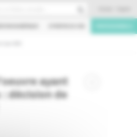
Contact
English
ÉATION NUMÉRIQUE
À PROPOS DU CNC
PROFESSIONNELS
 3 juin 2022
'oeuvre ayant
 : décision de