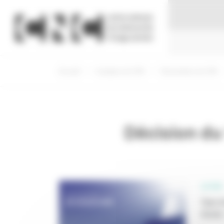
Panneau de gestion des cookies
Accueil
A propos du CNC
Documents du CNC
Décision du
LE CNC
Type d
Année