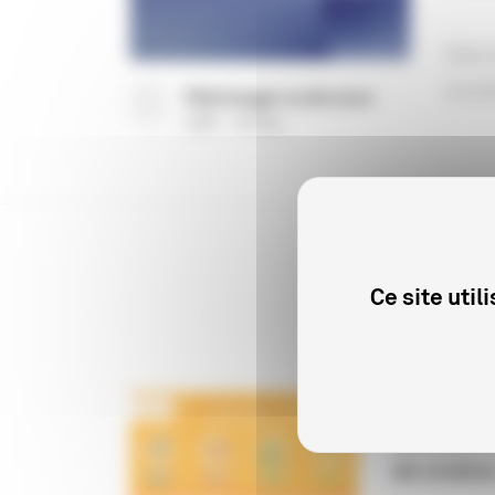
Déci
octo
Télécharger la décision
(
PDF
161 Ko
)
Ce site uti
PROFESSIONN
Baromètre
de cinéma