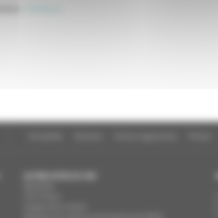
cation
:
Statistiques
Actualités
Dossiers
Autres organismes
Presse
AUTRES SITES DU CNC
MesAides
Film France
Images de la culture
Registres du cinéma et de l’audiovisuel (RCA)