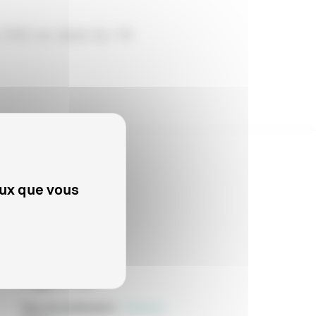
u CNC en date du 16
eux que vous
PROFESSIONNELS
Adgwa-Ata
Type de publication
:
Scénario