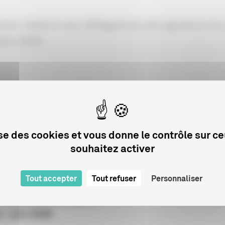
sion relative aux délégations de signature d
bre 2025.
lise des cookies et vous donne le contrôle sur c
Sur le même sujet
souhaitez activer
Tout accepter
Tout refuser
Personnaliser
ELS
 du public des salles
 - juin 2026