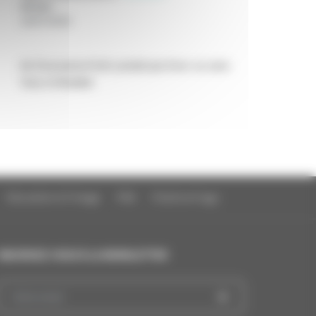
Année
:
24/07/2026
de Zsuzsanna Kreif, produit par Avec ou sans
Vous et Boddah
Education à l'image
FAQ
Charte et logo
INSCRIVEZ-VOUS À LA NEWSLETTER