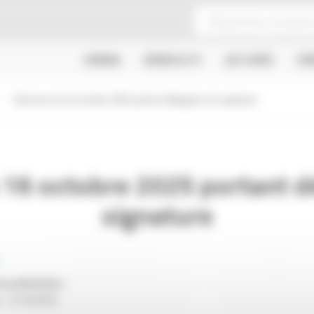
CINÉMA
SÉRIES & TV
JEU VIDÉO
CR
Décision du 16 octobre 2025 portant délégation de signature
 16 octobre 2025 portant d
signature
e publication
:
:
17/10/2025