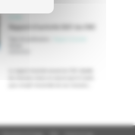
LE CNC
Rapport d'activité 2021 du CNC
Type de publication
:
Rapport d’activité
Année
:
08/08/2022
Le rapport d'activité annuel du CNC détaille
les mesures mises en oeuvre par le Centre
pour remplir l'ensemble de ses missions...
Education à l'image
FAQ
Charte et logo