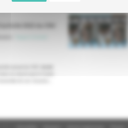
'activité 2022 du CNC
cation
:
Rapport d’activité
ctivité annuel du CNC détaille
ises en oeuvre par le Centre
'ensemble de ses missions...
Actualités
Dossiers
Autres organismes
Presse