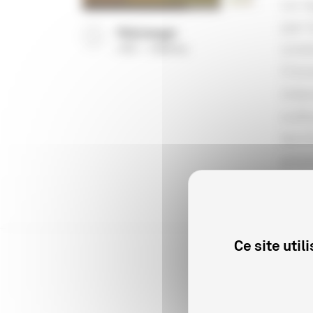
Le r
par 
Télécharger
ciné
(
PDF
12659 Ko
)
l'in
inte
cult
terr
prom
Ce site uti