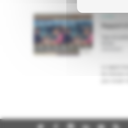
LE CNC
Rapport d
Type de publi
Année
:
18/10/2023
Le rapport d'a
les mesures m
pour remplir l