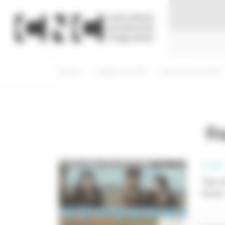
Panneau de gestion des cookies
Accueil
A propos du CNC
Documents du CNC
Ra
LE CNC
Type d
Année