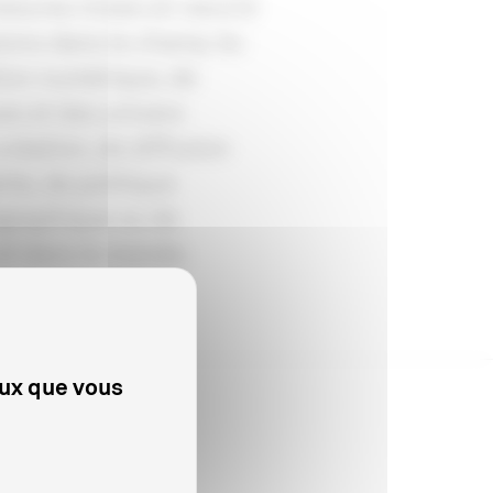
 mesures mises en oeuvre
sions dans le champ du
ation numérique, de
ues et des univers
création, de diffusion
ts, de politique
tographique ou de
et dans le monde.
eux que vous