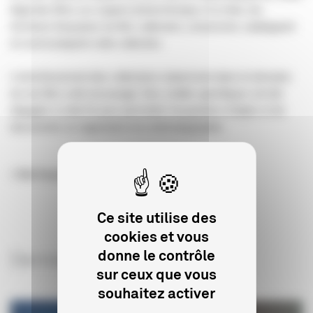
légal des films sur support photochimique. A ce titre, les
Archives françaises du film collectent, conservent, cataloguent
et communiquent cette collection.
L'enrichissement des collections notamment dans le domaine
du non film a été encouragé. Des crédits spécifiques ont été
dégagés à cette fin pour permettre l'acquisition d'objets et de
documents se rapportant à la cinématographie.
> Voir le projet Forward
Ce site utilise des
cookies et vous
donne le contrôle
Derniers articles sur le sujet
sur ceux que vous
souhaitez activer