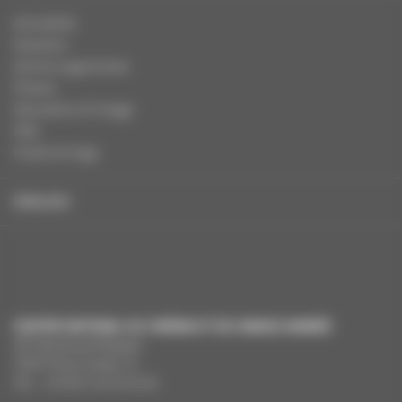
Actualités
Dossiers
Autres organismes
Presse
Education à l'image
FAQ
Charte et logo
ENGLISH
CENTRE NATIONAL DU CINÉMA ET DE L’IMAGE ANIMÉE
291 Boulevard Raspail
75675 Paris Cedex 14
Tél. : +33 (0)1 44 34 34 40