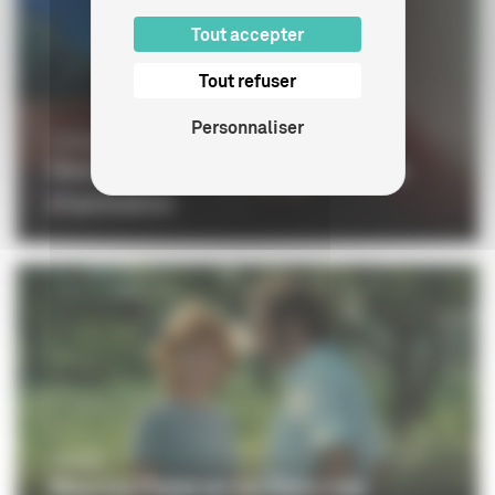
Tout accepter
Tout refuser
Personnaliser
CINÉMA
Deux Émile aux origines du cinéma
d'animation
CINÉMA
Maurice Pialat en six films clés