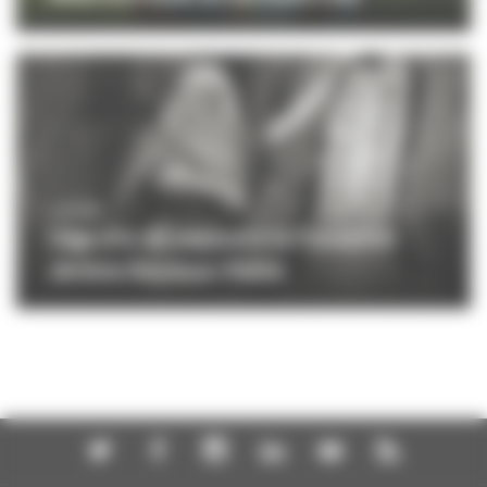
CINÉMA
L’âge d’or du péplum à la Fondation
Jérôme Seydoux-Pathé