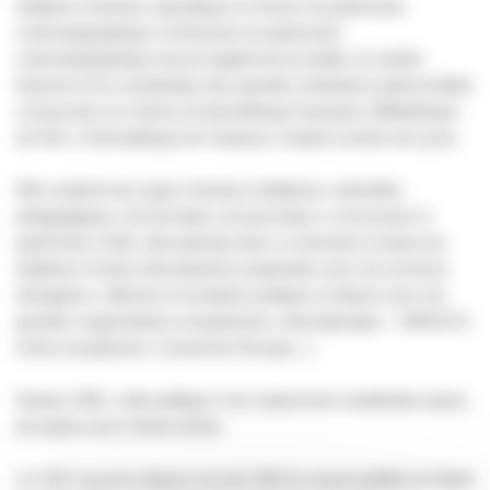
Initiatrice d'actions spécifiques en faveur du patrimoine
cinématographique, la Direction du patrimoine
cinématographique assure également la tutelle, le soutien
financier et la coordination des grandes institutions patrimoniales
consacrées au cinéma (Cinémathèque française, Bibliothèque
du Film, Cinémathèque de Toulouse, Institut Lumière de Lyon).
Elle soutient tous types d'actions (initiatives culturelles,
pédagogiques, de formation, de promotion ) concernant ce
patrimoine. Enfin, elle participe dans ce domaine à toutes les
initiatives d'ordre international (coopération avec les archives
étrangères, réflexion et évolution juridique en liaison avec les
grandes organisations européennes, internationales - UNESCO,
Union européenne, Conseil de l'Europe...).
Depuis 1991, cette politique s'est notamment manifestée autour
de quatre axes d'intervention.
Le CNC assume depuis la loi de 1992 la responsabilité du Dépôt