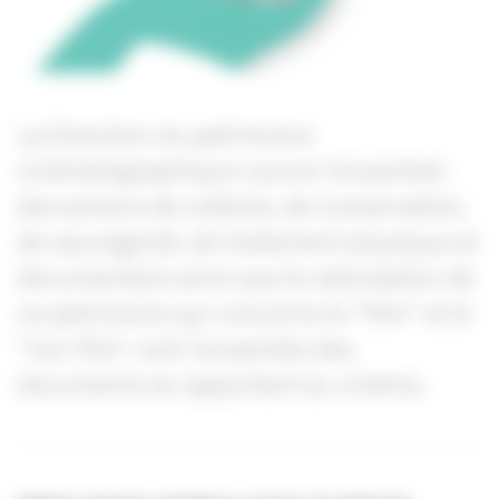
La Direction du patrimoine
cinématographique couvre l'ensemble
des actions de collecte, de conservation,
de sauvegarde, de traitement physique et
documentaire ainsi que la valorisation de
ce patrimoine qui concerne le "film" et le
"non film", soit l'ensemble des
documents se rapportant au cinéma.