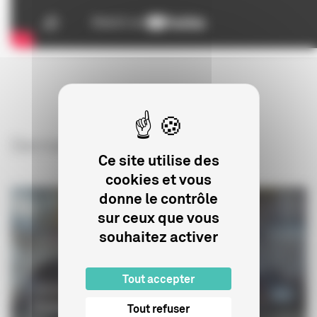
Derniers articles sur le sujet
Ce site utilise des
cookies et vous
donne le contrôle
sur ceux que vous
souhaitez activer
Tout accepter
CINÉMA
Didier Decoin : disparition d’un «
Tout refuser