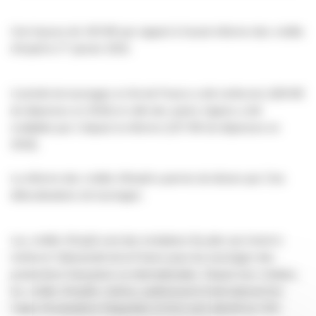
Une hausse de 140 M€ par rapport à l'avant réforme des crédits
er
d’impôt le 1
janvier 2016.
L’activité de tournages en Ile-de-France a été renforcée (168 M€
de dépenses en 2018) et celle des autres régions a été
multipliée par 2 depuis la réforme (237 M€ de dépenses en
2018).
La réforme des crédits d'ilmpôt a permis de diviser par 2 les
délocalisations de tournages.
Les crédits d’impôt sont des incitations fiscales qui visent à
renforcer l’attractivité de la France pour les tournages des
productions françaises ou internationales. Depuis leur création,
les crédits d’impôts cinéma, audiovisuel et international font
l’objet d’évaluations fréquentes et d’un suivi attentif du CNC