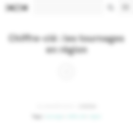
Panneau de gestion des cookies
Chiffre-clé : les tournages
en région
24 JANVIER 2019
CINÉMA
Tags :
tournage
chiffre-clé
région