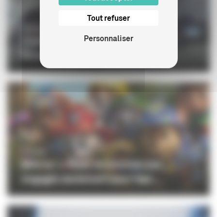
Tout refuser
CINÉMA
Personnaliser
Didier Decoin : disparition d’un «
formidable raconteur d...
CINÉMA
Mikros : « Nous ne sommes pas
engagés seulement pour repr...