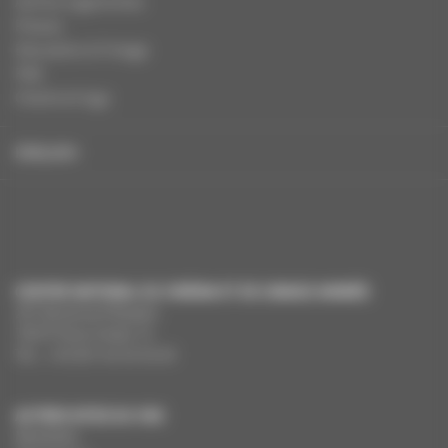
Autres organismes
Presse
Education à l'image
FAQ
Charte et logo
ENGLISH
CENTRE NATIONAL DU CINÉMA ET DE L’IMAGE ANIMÉE
291 Boulevard Raspail
75675 Paris Cedex 14
Tél. : +33 (0)1 44 34 34 40
AUTRES SITES DU CNC
MesAides