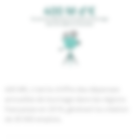
400 M€, c'est le chiffre des dépenses
annuelles de tournage dans les régions
françaises en 2018, générant la création
de 30 000 emplois.