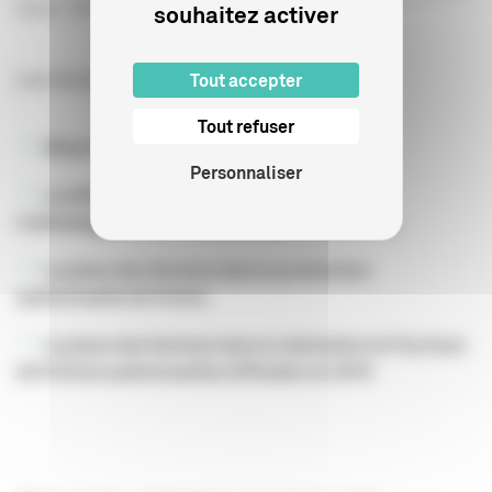
souhaitez activer
Source : CNC - Audiens
Les études
Tout accepter
Tout refuser
Bilan CNC des mesures Parité /Egalité
Personnaliser
La diffusion à la télévision des œuvres
cinématographiques réalisées par des femmes
La place des femmes dans la production
audiovisuelle de fiction
La place des femmes dans la réalisation et l'écriture
de fictions audiovisuelles diffusées en 2018