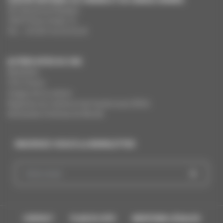
291 Boulevard Raspail
75675 Paris Cedex 14
Tél. : +33 (0)1 44 34 34 40
AUTRES SITES DU CNC
MesAides
Film France
Images de la culture
Registres du cinéma et de l’audiovisuel (RCA)
Demandes Cinémas du Monde
INSCRIVEZ-VOUS À LA NEWSLETTER
CONTACT
PLAN DU SITE
MENTIONS LÉGALES