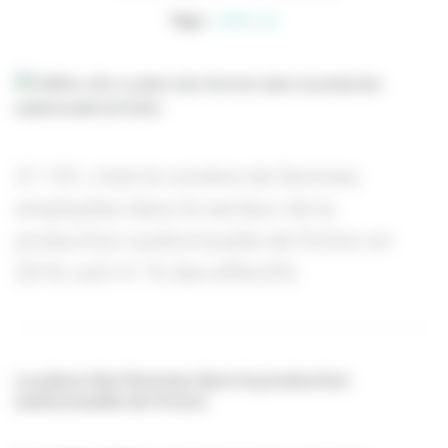
Tags :
chiffre-clé
21 101, c’est le nombre de femmes
employées dans le secteur de la
production audiovisuelle de fiction en
2016, soit 41 % des effectifs
La place des femmes dans la production
audiovisuelle de fiction