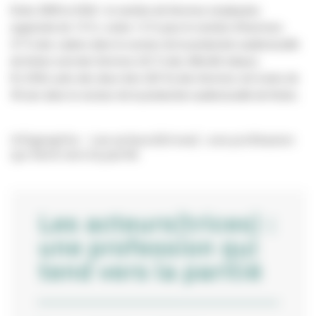
Entre 2009 et 2016 : le nombre de femmes employées
augmente de +5 %, contre +3 % pour le nombre d’hommes.
37 % des cadres dans le secteur de la production audiovisuelle
de fiction sont des femmes (41 % des effectifs totaux).
En 2016, près des deux tiers (63 %) des femmes ont moins de
40 ans dans le secteur de la production audiovisuelle de fiction.
Infographie - Les acteurs(trices) : une profession
qui tend vers la parité