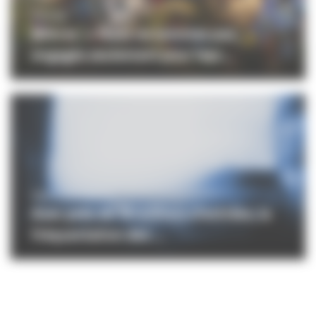
CINÉMA
Mikros : « Nous ne sommes pas
engagés seulement pour repr...
PROFESSIONNELS
Avec près de 18 millions d’entrées, la
fréquentation des ...