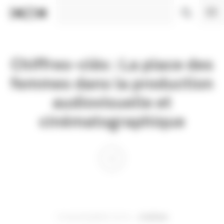
Panneau de gestion des cookies
Chiffres-clés : La place des
femmes dans la production
audiovisuelle et
cinématographique
15 NOVEMBRE 2019
CINÉMA