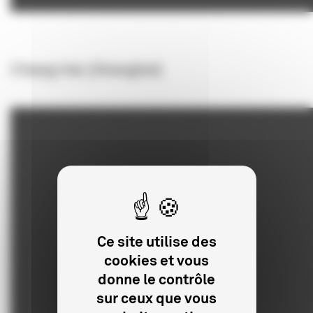
Chang-Hai (Shanghaï)
Ce site utilise des
cookies et vous
donne le contrôle
sur ceux que vous