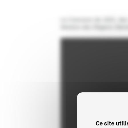
Le Concours de 1923, des v
Ministre des Régions libér
Ce site uti