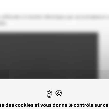
éhicules à traction électrique par accumulateurs 
ées
lise des cookies et vous donne le contrôle sur c