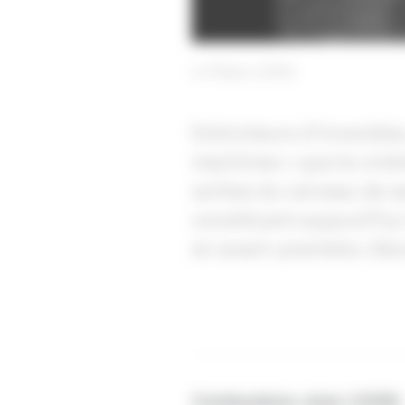
Le Piloteur (1919)
Extincteurs d'incendies
machines » que le ciné
sorties du cerveau de sa
constituent aujourd’hui
en avant-première. Déc
Combustions vives (1939)