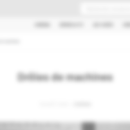
CINÉMA
SÉRIES & TV
JEU VIDÉO
CR
de machines
Drôles de machines
18 AOÛT 2020
CINÉMA