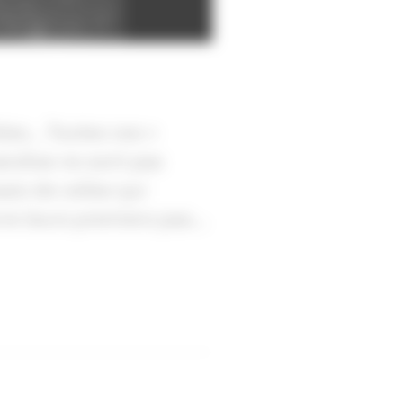
es... Toutes ces «
ndise ne sont pas
ais de celles qui
ivre leurs premiers pas…