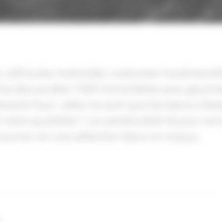
, véhicules motorisés, costumes insubmersibl
ma des années 1920 immortalise avec gourma
vants fous : elles ne sont que les bancs d’ess
 notre quotidien ! La caméra était là pour su
ouvrez-en une sélection dans ce corpus.