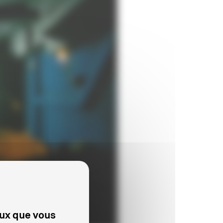
eux que vous