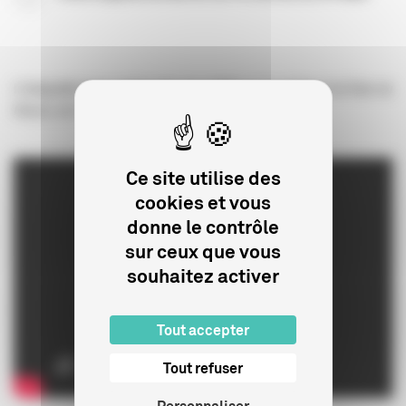
L’intégralité de la cérémonie est visible sur la chaîne
YouTube du
Marius de l’audiodescription
Ce site utilise des
cookies et vous
donne le contrôle
sur ceux que vous
souhaitez activer
Tout accepter
Tout refuser