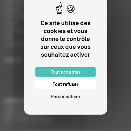
Actualités
Dossiers
Autres organismes
Ce site utilise des
Presse
cookies et vous
Education à l'image
FAQ
donne le contrôle
Charte et logo
sur ceux que vous
souhaitez activer
ENGLISH
Tout accepter
Tout refuser
Personnaliser
CENTRE NATIONAL DU CINÉMA ET DE L’IMAGE ANIMÉE
291 Boulevard Raspail
75675 Paris Cedex 14
Tél. : +33 (0)1 44 34 34 40