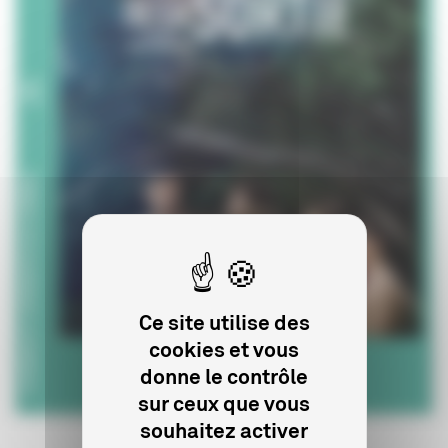
Ce site utilise des
cookies et vous
donne le contrôle
sur ceux que vous
souhaitez activer