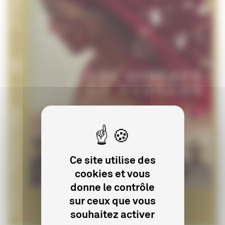
Ce site utilise des
cookies et vous
donne le contrôle
sur ceux que vous
souhaitez activer