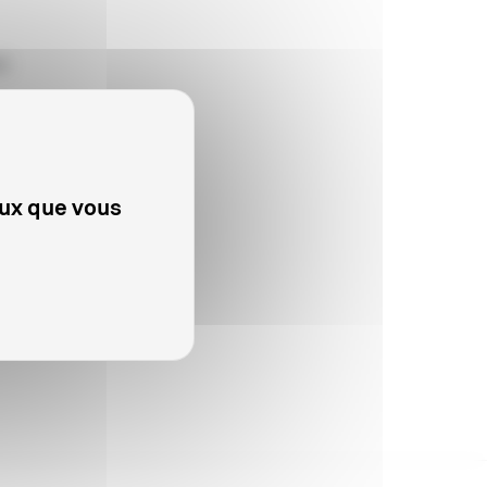
t
eux que vous