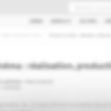
CINÉMA
SÉRIES & TV
JEU VIDÉO
CR
Etudes prospectives cinéma
Femmes et cinéma : réalisation, production
éma : réalisation, product
e publication
: Etude prospective
:
13/03/2018
entation du 13 mars 2018 à l'occasion de la