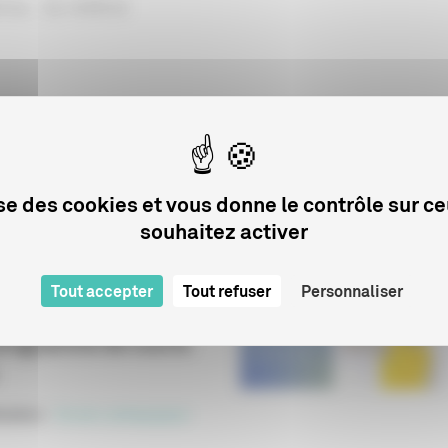
ma : la relève
lise des cookies et vous donne le contrôle sur c
Sur le même sujet
souhaitez activer
Tout accepter
Tout refuser
Personnaliser
y, une pionnière du
programme de courts
cation
:
Dossier pédagogique