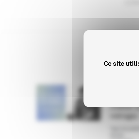
ciné
Ce site uti
CINÉMA
"Alice Gu
cinéma" 
métrages
Type de publi
Année
: