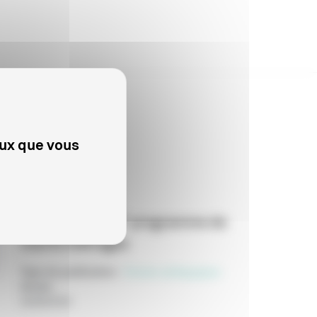
eux que vous
CINÉMA
"Cœurs perdus" programme de
courts métrages
Type de publication
:
Dossier pédagogique
Année
:
04/08/2026