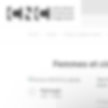
Panneau de gestion des cookies
Accueil
Cinéma
Etudes et rapports cinéma
Femmes et cin
Type d
Année
Télécharger
(
PDF
726 Ko
)
Prés