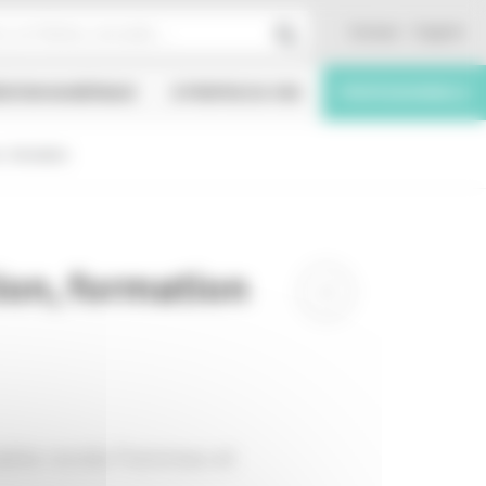
Contact
English
ÉATION NUMÉRIQUE
À PROPOS DU CNC
PROFESSIONNELS
, formation
ion, formation
 table ronde Femmes et