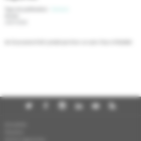
Type de publication
:
Scénario
Année
:
24/07/2026
de Zsuzsanna Kreif, produit par Avec ou sans Vous et Boddah
Actualités
Dossiers
Autres organismes