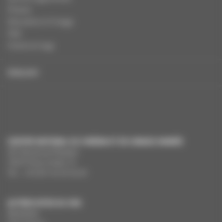
Presse
Education à l'image
FAQ
Charte et logo
ENGLISH
CENTRE NATIONAL DU CINÉMA ET DE L’IMAGE ANIMÉE
291 Boulevard Raspail
75675 Paris Cedex 14
Tél. : +33 (0)1 44 34 34 40
AUTRES SITES DU CNC
MesAides