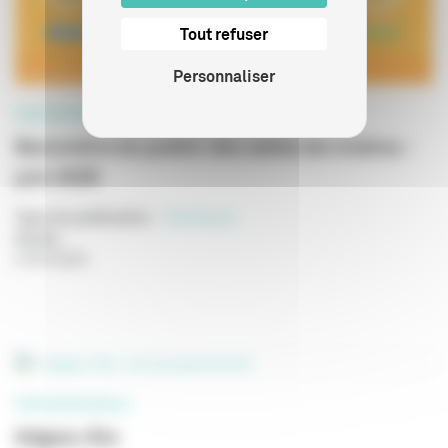
Tout refuser
Personnaliser
PROFESSIONNELS
Baromètre du public des salles de cinéma -
juin 2026
Type de publication
:
Statistiques
Année
:
27/07/2026
PROFESSIONNELS
Adgwa-Ata