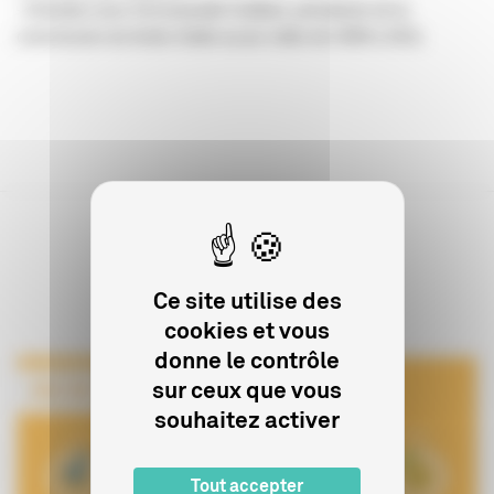
- Entretien avec Emmanuelle Guilbart, présidente de la
commission du fonds d’aide au jeu vidéo de 2008 à 2011.
Sur le même sujet
Ce site utilise des
cookies et vous
donne le contrôle
sur ceux que vous
souhaitez activer
Tout accepter