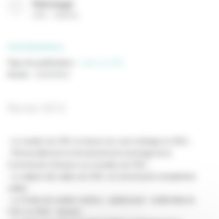
Télécharger
(
PDF
2530 Ko
)
PROFESSIONNELS
Type de publication
:
Lettre du CNC
Année
:
21/02/2012
février 2012
- Le soutien du CNC en faveur du court métrage en 2011 ;
- Renouvellement et fonctionnement aménagé de la
Commission d’avance sur recettes du CNC ;
- Le régime des aides du CNC, la Commission européenne
valide ;
- Le Fonds de soutien cinéma - audiovisuel - multimédia du
CNC en 2012 : dossier ;