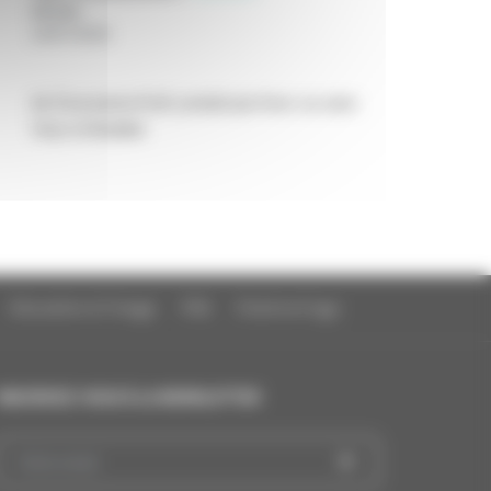
Année
:
24/07/2026
de Zsuzsanna Kreif, produit par Avec ou sans
Vous et Boddah
Education à l'image
FAQ
Charte et logo
INSCRIVEZ-VOUS À LA NEWSLETTER