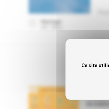
Rapp
Télécharger
(
PDF
988 Ko
)
Ce site uti
PROFESSIONN
Baromètre
de cinéma