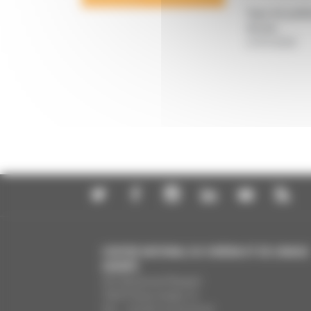
Type de publi
Année
:
27/07/2026
CENTRE NATIONAL DU CINÉMA ET DE L’IMAGE
ANIMÉE
291 Boulevard Raspail
75675 Paris Cedex 14
Tél. : +33 (0)1 44 34 34 40