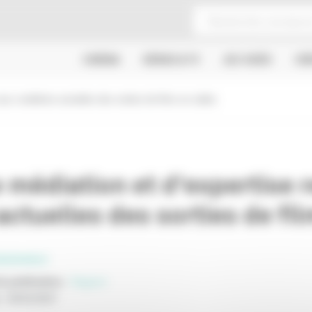
CINÉMA
SÉRIES & TV
JEU VIDÉO
CR
aux conditions actuelles des sorties de films en salles
 médiation et d'expertise r
actuelles des sorties de fil
SSIONNELS
e publication
:
Rapport
:
09/02/2007