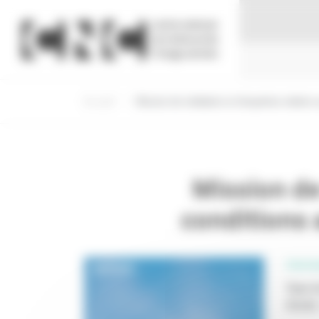
Panneau de gestion des cookies
Accueil
Mission de médiation et d'expertise relative 
Mission de
conditions 
PROFE
Type d
Année