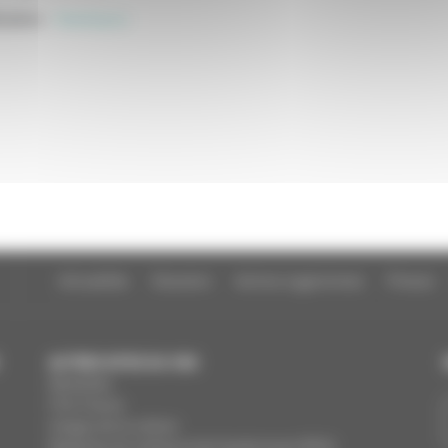
cation
:
Statistiques
Actualités
Dossiers
Autres organismes
Presse
AUTRES SITES DU CNC
MesAides
Film France
Images de la culture
Registres du cinéma et de l’audiovisuel (RCA)