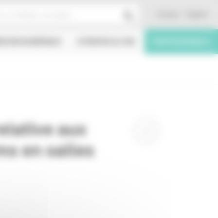
Contact
English
ÉATION NUMÉRIQUE
À PROPOS DU CNC
PROFESSIONNELS
elative aux
ms en salles