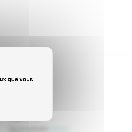
eux que vous
PROFESSIONNELS
Adgwa-Ata
Type de publication
:
Scénario