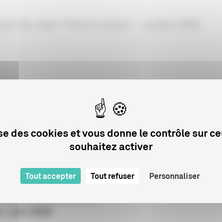
ort de Jean-Pierre Leclerc - Juillet 2006
lise des cookies et vous donne le contrôle sur c
Sur le même sujet
souhaitez activer
Tout accepter
Tout refuser
Personnaliser
ELS
 du public des salles
 - juin 2026