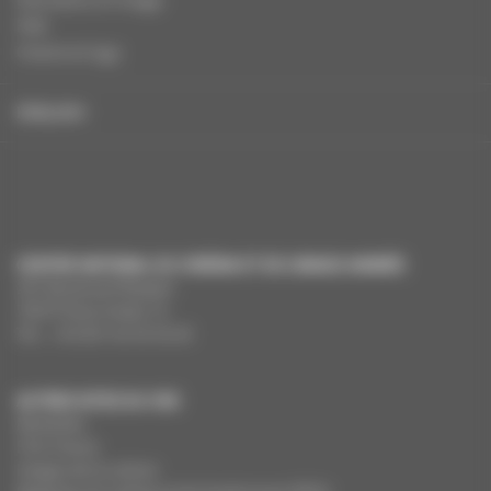
FAQ
Charte et logo
ENGLISH
CENTRE NATIONAL DU CINÉMA ET DE L’IMAGE ANIMÉE
291 Boulevard Raspail
75675 Paris Cedex 14
Tél. : +33 (0)1 44 34 34 40
AUTRES SITES DU CNC
MesAides
Film France
Images de la culture