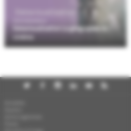
PROFESSIONNELS
Datavisualisation La géographie du
cinéma
Actualités
Dossiers
Autres organismes
Presse
Education à l'image