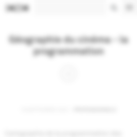
Panneau de gestion des cookies
Géographie du cinéma - la
programmation
18 SEPTEMBRE 2023
PROFESSIONNELS
Cartographie de la programmation des