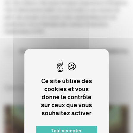
Ha, Zoé Labasse, Alexandre Estupina (
Superama
) et Morgan le
Clec’h (
Monsieurlechat94
). Ils sont invités à une session de
pitch, des groupes de travail, et des speed-dating avec les
producteurs de la Fédération des Jeunes Producteurs
Indépendants (FJPI).
Découvrez le programme complet de FRAMES.Pro
Ce site utilise des
Derniers articles sur le sujet
cookies et vous
donne le contrôle
sur ceux que vous
souhaitez activer
Tout accepter