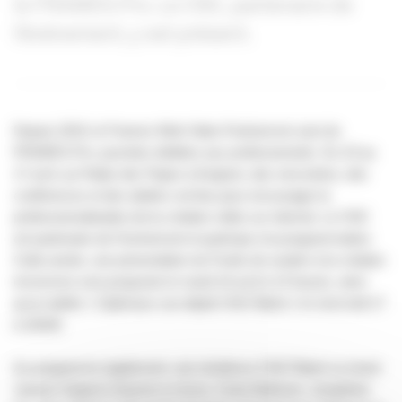
le FRAMES.Pro. Le CNC, partenaire de
l’événement, y est présent.
Depuis 2019, le Frames Web Video Festival est suivi du
FRAMES.Pro, journées dédiées aux professionnels. Du 15 au
17 avril, au Palais des Papes à Avignon, des rencontres, des
conférences et des ateliers ont lieu pour encourager la
professionnalisation de la création vidéo sur internet. Le CNC
est partenaire de l’événement et participe à la programmation.
Cette année, une présentation du Fonds de soutien à la création
immersive sera proposée le mardi 16 avril à 14 heures, ainsi
qu’un atelier « Optimiser son dépôt CNC/Talent » le mercredi 17
à 10h30.
Au programme également, une résidence CNC/Talent va réunir
Jeanne Seignol (
Jeannot se livre
), Certe Mathurin, Joséphine