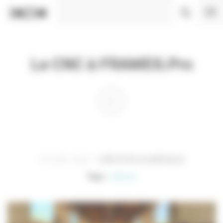
Panneau de gestion des cookies
Le CNC à FRAMES.Pro
15 AVRIL 2024
CRÉATION NUMÉRIQUE
Tags :
vidéaste