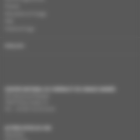
Presse
Education à l'image
FAQ
Charte et logo
ENGLISH
CENTRE NATIONAL DU CINÉMA ET DE L’IMAGE ANIMÉE
291 Boulevard Raspail
75675 Paris Cedex 14
Tél. : +33 (0)1 44 34 34 40
AUTRES SITES DU CNC
MesAides