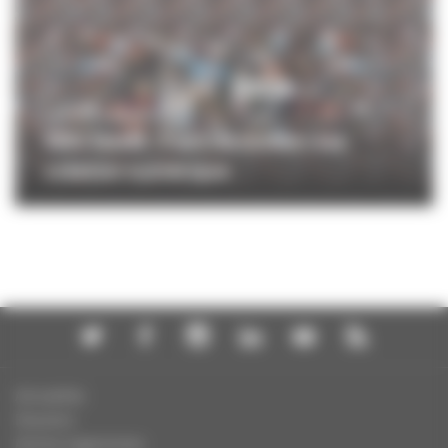
CRÉATION NUMÉRIQUE
CNC Talent : 5 ans de soutien à la
création numérique
Actualités
Dossiers
Autres organismes