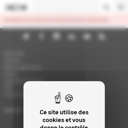
Panneau de gestion des cookies
Agrégateur de contenus est temporairement indisponible.
Actualités
Dossiers
Autres organismes
Presse
Education à l'image
FAQ
Charte et logo
ENGLISH
Ce site utilise des
cookies et vous
donne le contrôle