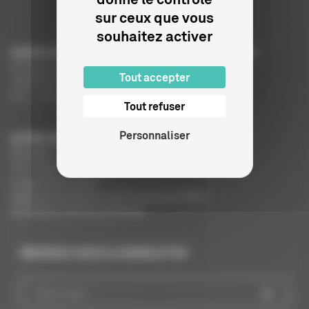
sur ceux que vous
souhaitez activer
CENTRE NATIONAL DU CINÉMA ET DE L’IMAGE ANIMÉE
291 Boulevard Raspail
Tout accepter
75675 Paris Cedex 14
Tél. : +33 (0)1 44 34 34 40
Tout refuser
Personnaliser
AUTRES SITES DU CNC
MesAides
Film France
Images de la culture
Registres du cinéma et de l’audiovisuel (RCA)
Demandes Cinémas du Monde
INSCRIVEZ-VOUS À LA NEWSLETTER