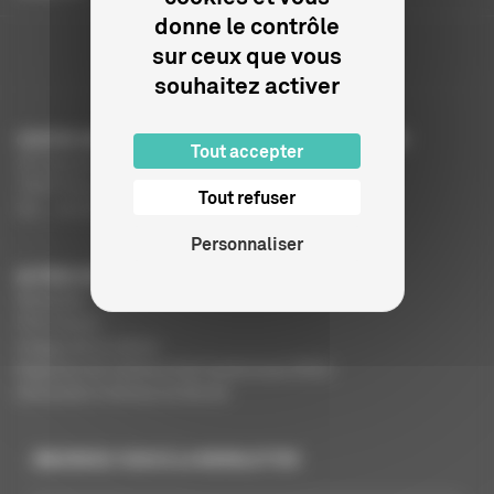
donne le contrôle
sur ceux que vous
souhaitez activer
CENTRE NATIONAL DU CINÉMA ET DE L’IMAGE ANIMÉE
Tout accepter
291 Boulevard Raspail
75675 Paris Cedex 14
Tout refuser
Tél. : +33 (0)1 44 34 34 40
Personnaliser
AUTRES SITES DU CNC
MesAides
Film France
Images de la culture
Registres du cinéma et de l’audiovisuel (RCA)
Demandes Cinémas du Monde
INSCRIVEZ-VOUS À LA NEWSLETTER