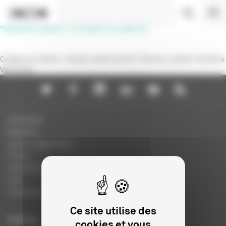
Panneau de gestion des cookies
"PREMIER CONTACT" DE DENIS VILLENEUVE
Collège au cinéma - Dossier maître du film "Premier contact" de Denis
Villeneuve
Actualités
Dossiers
Autres organismes
Presse
Education à l'image
FAQ
Charte et logo
Ce site utilise des
ENGLISH
cookies et vous